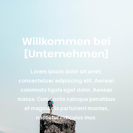
Willkommen bei
[Unternehmen]
Lorem ipsum dolor sit amet,
consectetuer adipiscing elit. Aenean
commodo ligula eget dolor. Aenean
massa. Cum sociis natoque penatibus
et magnis dis parturient montes,
nascetur ridiculus mus.